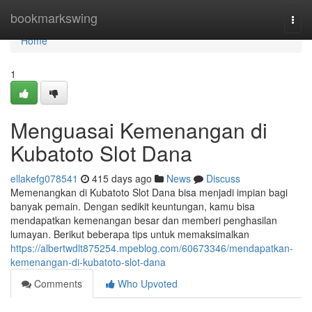
Home
bookmarkswing
Togg
navi
Home
1
Menguasai Kemenangan di
Kubatoto Slot Dana
ellakefg078541
415 days ago
News
Discuss
Memenangkan di Kubatoto Slot Dana bisa menjadi impian bagi
banyak pemain. Dengan sedikit keuntungan, kamu bisa
mendapatkan kemenangan besar dan memberi penghasilan
lumayan. Berikut beberapa tips untuk memaksimalkan
https://albertwdlt875254.mpeblog.com/60673346/mendapatkan-
kemenangan-di-kubatoto-slot-dana
Comments
Who Upvoted