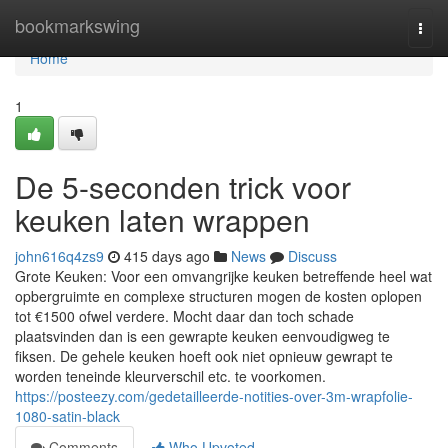
Home
bookmarkswing
Togg
navi
Home
1
De 5-seconden trick voor
keuken laten wrappen
john616q4zs9
415 days ago
News
Discuss
Grote Keuken: Voor een omvangrijke keuken betreffende heel wat
opbergruimte en complexe structuren mogen de kosten oplopen
tot €1500 ofwel verdere. Mocht daar dan toch schade
plaatsvinden dan is een gewrapte keuken eenvoudigweg te
fiksen. De gehele keuken hoeft ook niet opnieuw gewrapt te
worden teneinde kleurverschil etc. te voorkomen.
https://posteezy.com/gedetailleerde-notities-over-3m-wrapfolie-
1080-satin-black
Comments
Who Upvoted