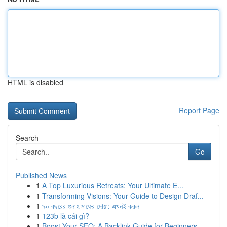
HTML is disabled
Report Page
Search
Go
Published News
1
A Top Luxurious Retreats: Your Ultimate E...
1
Transforming Visions: Your Guide to Design Draf...
1
৯০ বছরের গুনাহ মাফের দোয়া: এখনই করুন
1
123b là cái gì?
1
Boost Your SEO: A Backlink Guide for Beginners