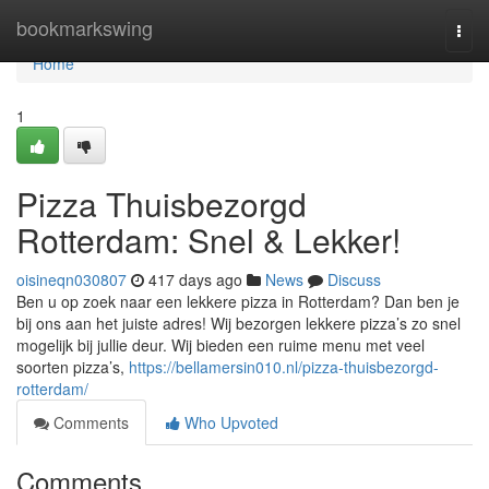
Home
bookmarkswing
Togg
navi
Home
1
Pizza Thuisbezorgd
Rotterdam: Snel & Lekker!
oisineqn030807
417 days ago
News
Discuss
Ben u op zoek naar een lekkere pizza in Rotterdam? Dan ben je
bij ons aan het juiste adres! Wij bezorgen lekkere pizza’s zo snel
mogelijk bij jullie deur. Wij bieden een ruime menu met veel
soorten pizza’s,
https://bellamersin010.nl/pizza-thuisbezorgd-
rotterdam/
Comments
Who Upvoted
Comments