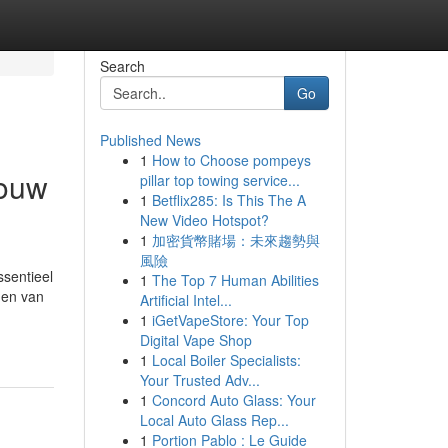
Search
Go
Published News
1
How to Choose pompeys
Jouw
pillar top towing service...
1
Betflix285: Is This The A
New Video Hotspot?
1
加密貨幣賭場：未來趨勢與
風險
ssentieel
1
The Top 7 Human Abilities
gen van
Artificial Intel...
1
iGetVapeStore: Your Top
Digital Vape Shop
1
Local Boiler Specialists:
Your Trusted Adv...
1
Concord Auto Glass: Your
Local Auto Glass Rep...
1
Portion Pablo : Le Guide