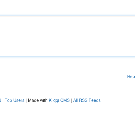
Rep
d
|
Top Users
| Made with
Kliqqi CMS
|
All RSS Feeds