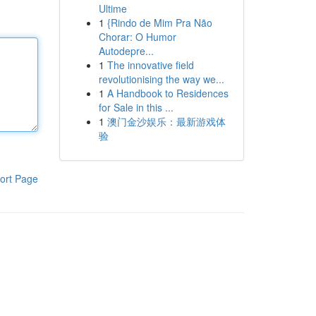
Ultime
1
{Rindo de Mim Pra Não
Chorar: O Humor
Autodepre...
1
The innovative field
revolutionising the way we...
1
A Handbook to Residences
for Sale in this ...
1
澳门金沙娱乐：最新游戏体
验
ort Page