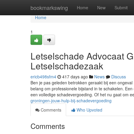
Home
bookmarkswing
Home
New
Submit
Home
1
Letselschade Advocaat G
Letselschadezaak
ericb498sfm4
417 days ago
News
Discuss
Ben je pas geleden betrokken geraakt bij een ongeval 
belang om professionele bijstand in te schakelen. Een 
een volledige schadevergoeding. Of het nu gaat om 
groningen-jouw-hulp-bij-schadevergoeding
Comments
Who Upvoted
Comments