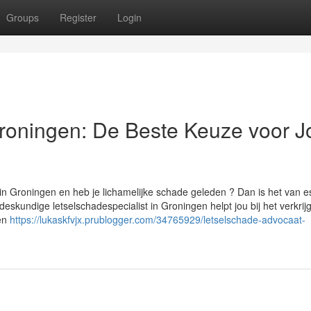
Groups
Register
Login
roningen: De Beste Keuze voor 
in Groningen en heb je lichamelijke schade geleden ? Dan is het van e
deskundige letselschadespecialist in Groningen helpt jou bij het verkrij
een
https://lukaskfvjx.prublogger.com/34765929/letselschade-advocaat-