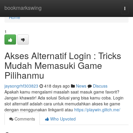
Home
bookmarkswing
Togg
navi
Home
1
Akses Alternatif Login : Tricks
Mudah Memasuki Game
Pilihanmu
jaysongrhf303823
418 days ago
News
Discuss
Apakah kamu mengalami masalah saat masuk game favorit?
Jangan khawatir! Ada solusi Solusi yang bisa kamu coba. Login
slot alternatif adalah cara untuk memudahkan akses ke game
dengan menggunakan linkganti atau
https://playwin.glitch.me/
Comments
Who Upvoted