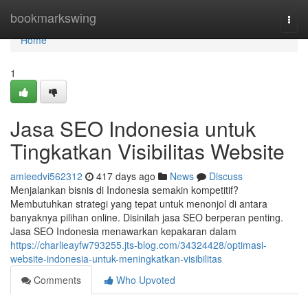
Home
bookmarkswing
Togg
navi
Home
1
Jasa SEO Indonesia untuk
Tingkatkan Visibilitas Website
amieedvi562312
417 days ago
News
Discuss
Menjalankan bisnis di Indonesia semakin kompetitif?
Membutuhkan strategi yang tepat untuk menonjol di antara
banyaknya pilihan online. Disinilah jasa SEO berperan penting.
Jasa SEO Indonesia menawarkan kepakaran dalam
https://charlieayfw793255.jts-blog.com/34324428/optimasi-
website-indonesia-untuk-meningkatkan-visibilitas
Comments
Who Upvoted