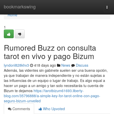
Home
bookmarkswing
Togg
navi
Home
1
Rumored Buzz on consulta
tarot en vivo y pago Bizum
lyndonl828khv3
418 days ago
News
Discuss
Además, las videntes sin gabinete suelen ser una buena opción,
ya que trabajan de manera independiente y no están sujetas a
las influencias de un equipo o lugar de trabajo. Es algo equal a
hacer un pago a un amigo y tan solo necesitarás tu cuenta de
Bizum te dejamos
https://tarotbizum61693.liberty-
blog.com/35796888/a-simple-key-for-tarot-online-con-pago-
seguro-bizum-unveiled
Comments
Who Upvoted