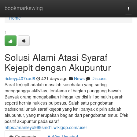
Home
bookmarkswing
Togg
navi
Home
1
Solusi Alami Atasi Syaraf
Kejepit dengan Akupuntur
rickeyp407xad8
421 days ago
News
Discuss
Saraf terjepit adalah masalah kesehatan yang sering
mengganggu aktivitas, terutama di bagian punggung bawah.
Banyak orang mengabaikan hingga kondisi ini semakin parah
seperti hernia nukleus pulposus. Salah satu pengobatan
tradisional untuk saraf kejepit yang kini banyak dipilih adalah
akupuntur, yang merupakan bagian dari pengobatan timur. Efek
positif akupuntur pada saraf
https://manleyo999smd1.wikigop.com/user
Comments
Who Upvoted