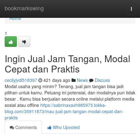
Home
bookmarkswing
Togg
navi
Home
1
Ingin Jual Jam Tangan, Modal
Cepat dan Praktis
cecilyjvdi518397
421 days ago
News
Discuss
Modal usaha yang minim? Tenang, jual jam tangan bisa jadi
pilihan untuk kamu. Peluang ini potensial, dan modalnya pun tidak
besar . Kamu bisa berjualan secara online melalui platform media
sosial atau offline
https://sabrinaxaxh985973.tokka-
blog.com/35911873/mau-jual-jam-tangan-modal-cepat-dan-
praktis
Comments
Who Upvoted