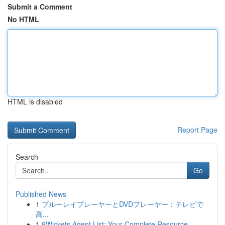
Submit a Comment
No HTML
HTML is disabled
Report Page
Search
Go
Published News
1
ブルーレイプレーヤーとDVDプレーヤー：テレビで
高...
1
9Wickets Agent List: Your Complete Resource