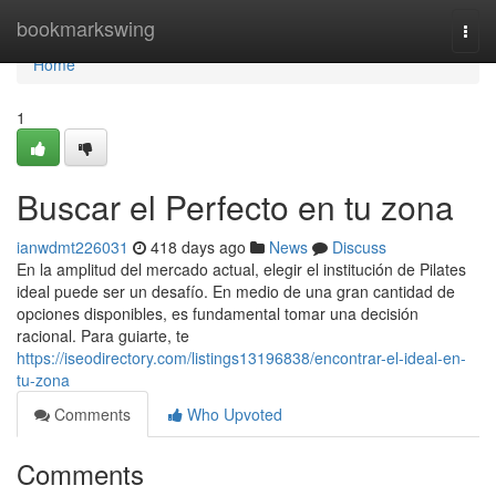
Home
bookmarkswing
Togg
navi
Home
1
Buscar el Perfecto en tu zona
ianwdmt226031
418 days ago
News
Discuss
En la amplitud del mercado actual, elegir el institución de Pilates
ideal puede ser un desafío. En medio de una gran cantidad de
opciones disponibles, es fundamental tomar una decisión
racional. Para guiarte, te
https://iseodirectory.com/listings13196838/encontrar-el-ideal-en-
tu-zona
Comments
Who Upvoted
Comments