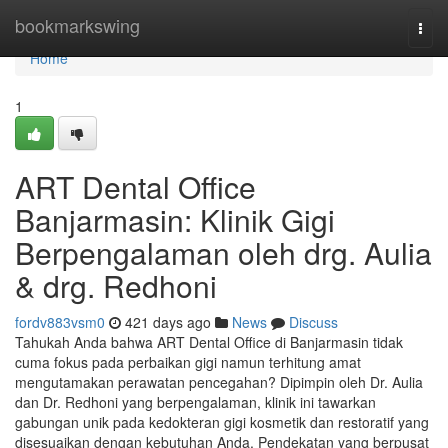
Home
bookmarkswing
Togg
navi
Home
1
ART Dental Office
Banjarmasin: Klinik Gigi
Berpengalaman oleh drg. Aulia
& drg. Redhoni
fordv883vsm0
421 days ago
News
Discuss
Tahukah Anda bahwa ART Dental Office di Banjarmasin tidak
cuma fokus pada perbaikan gigi namun terhitung amat
mengutamakan perawatan pencegahan? Dipimpin oleh Dr. Aulia
dan Dr. Redhoni yang berpengalaman, klinik ini tawarkan
gabungan unik pada kedokteran gigi kosmetik dan restoratif yang
disesuaikan dengan kebutuhan Anda. Pendekatan yang berpusat