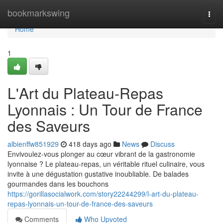
Home
bookmarkswing
Togg
navi
Home
1
L'Art du Plateau-Repas
Lyonnais : Un Tour de France
des Saveurs
albienffw851929
418 days ago
News
Discuss
Envivoulez-vous plonger au cœur vibrant de la gastronomie
lyonnaise ? Le plateau-repas, un véritable rituel culinaire, vous
invite à une dégustation gustative inoubliable. De balades
gourmandes dans les bouchons
https://gorillasocialwork.com/story22244299/l-art-du-plateau-
repas-lyonnais-un-tour-de-france-des-saveurs
Comments
Who Upvoted