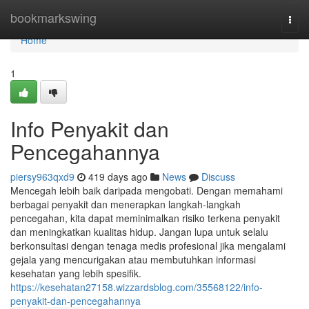
Home
bookmarkswing
Togg
navi
Home
1
Info Penyakit dan
Pencegahannya
piersy963qxd9
419 days ago
News
Discuss
Mencegah lebih baik daripada mengobati. Dengan memahami
berbagai penyakit dan menerapkan langkah-langkah
pencegahan, kita dapat meminimalkan risiko terkena penyakit
dan meningkatkan kualitas hidup. Jangan lupa untuk selalu
berkonsultasi dengan tenaga medis profesional jika mengalami
gejala yang mencurigakan atau membutuhkan informasi
kesehatan yang lebih spesifik.
https://kesehatan27158.wizzardsblog.com/35568122/info-
penyakit-dan-pencegahannya