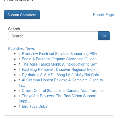
Report Page
Search
Go
Published News
1
Riverview Electrical Services Supporting Effici...
1
Begin A Personal Organic Gardening Guidan...
1
The Agile Tabaxi Monk: A Introduction to Swif...
1
Fast Bug Removal : Discover Regional Expe...
1
Dự đoán giải 8 MT - Bảng Lô 2 Nháy Rất Chín...
1
AI Grampa Honest Review: A Complete Guide to
In...
1
Crowd Control Stanchions Canada Near Toronto
1
TheyaVue Reviews: The Real Vision Support
Suppl...
1
Bird Toys Dubai