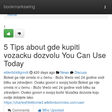
Home
bookmarkswing
Togg
navi
Home
1
5 Tips about gde kupiti
vozacku dozvolu You Can Use
Today
elderb048gmv9
420 days ago
News
Discuss
Bolest ga nije omela ni u čemu - Božo Vrećo već 24 godine vodi
bitku sa zdravljem: Ovako govori o svojoj borbi Bolest ga nije
omela ni u čemu - Božo Vrećo već 24 godine vodi bitku sa
zdravljem: Ovako govori o svojoj borbi Vozačka dozvola koju
ovdje dobijete lako
https://charlesh948cmw3.wikifordummies.com/user
Comments
Who Upvoted