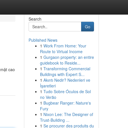
Search
Go
Published News
1
Work From Home: Your
Route to Virtual Income
1
Gurgaon property: an entire
guidebook to Reside...
1
Transforming Commercial
 mật cao
Buildings with Expert S...
1
Akıntı Nedir? Nedenleri ve
İşaretleri
1
Tudo Sobre Óculos de Sol
no Verão
1
Bugbear Ranger: Nature's
Fury
1
Nixon Lee: The Designer of
Trust-Building ...
1
Se procurer des produits du