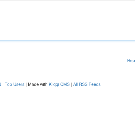
Rep
d
|
Top Users
| Made with
Kliqqi CMS
|
All RSS Feeds