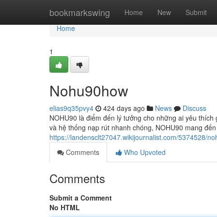
Home
bookmarkswing
Home
New
Submit
Home
1
Nohu90how
elias9q35pvy4
424 days ago
News
Discuss
NOHU90 là điểm đến lý tưởng cho những ai yêu thích g
và hệ thống nạp rút nhanh chóng, NOHU90 mang đến trải
https://landensclt27047.wikijournalist.com/5374528/n
Comments
Who Upvoted
Comments
Submit a Comment
No HTML