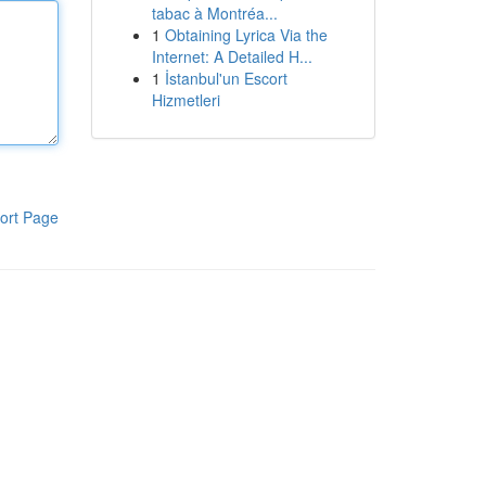
tabac à Montréa...
1
Obtaining Lyrica Via the
Internet: A Detailed H...
1
İstanbul'un Escort
Hizmetleri
ort Page