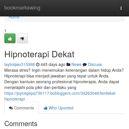
Home
bookmarkswing
Togg
navi
Home
1
Hipnoterapi Dekat
laytniqwx315998
445 days ago
News
Discuss
Merasa stres? Ingin menemukan ketenangan dalam hidup Anda?
Hipnoterapi bisa menjadi jawaban yang tepat untuk Anda.
Dengan bantuan seorang profesional hipnoterapis, Anda dapat
menjelajahi pola pikir dan perilaku yang
https://joycegepq736117.bcbloggers.com/34263046/terdekat-
hipnoterapi
Comments
Who Upvoted
Comments