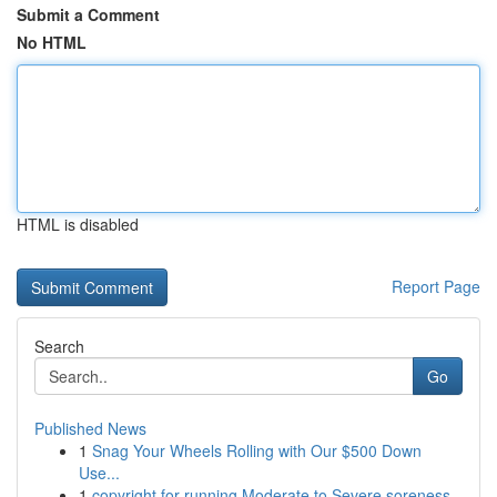
Submit a Comment
No HTML
HTML is disabled
Report Page
Search
Go
Published News
1
Snag Your Wheels Rolling with Our $500 Down
Use...
1
copyright for running Moderate to Severe soreness