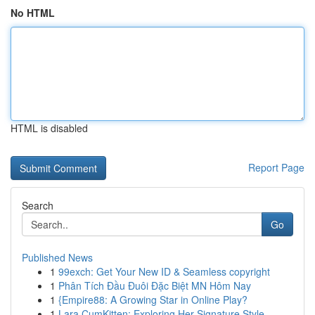
No HTML
HTML is disabled
Report Page
Search
Go
Published News
1
99exch: Get Your New ID & Seamless copyright
1
Phân Tích Đầu Đuôi Đặc Biệt MN Hôm Nay
1
{Empire88: A Growing Star in Online Play?
1
Lara CumKitten: Exploring Her Signature Style