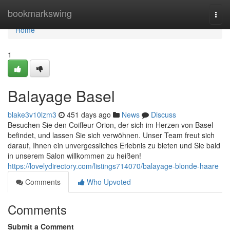
Home
bookmarkswing
Togg
navi
Home
1
Balayage Basel
blake3v10lzm3
451 days ago
News
Discuss
Besuchen Sie den Coiffeur Orion, der sich im Herzen von Basel
befindet, und lassen Sie sich verwöhnen. Unser Team freut sich
darauf, Ihnen ein unvergessliches Erlebnis zu bieten und Sie bald
in unserem Salon willkommen zu heißen!
https://lovelydirectory.com/listings714070/balayage-blonde-haare
Comments
Who Upvoted
Comments
Submit a Comment