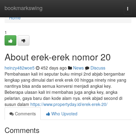
Home
bookmarkswing
Togg
navi
Home
1
About erek-erek nomor 20
heinzy482woe5
452 days ago
News
Discuss
Pembahasan kali ini seputar buku mimpi 2nd abjab bergambar
lengkap yang dimulai dari erek erek 00 hingga ninety nine yang
nantinya bisa anda semua konversi menjadi angkai key.
Beberapa ulasan kali ini membahas juga angka key, angka
pelarian, gaya baru dan kode alam nya. erek abjad second di
susun dalam
https://www.propertyday.id/erek-erek-20/
Comments
Who Upvoted
Comments