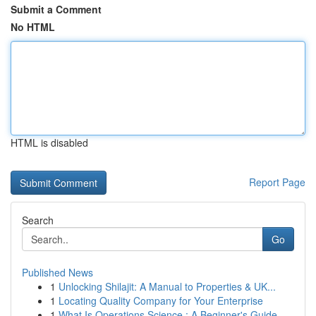
Submit a Comment
No HTML
HTML is disabled
Report Page
Search
Go
Published News
1
Unlocking Shilajit: A Manual to Properties & UK...
1
Locating Quality Company for Your Enterprise
1
What Is Operations Science : A Beginner's Guide