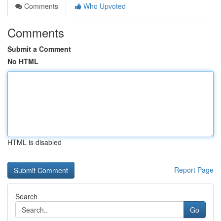
Comments
Who Upvoted
Comments
Submit a Comment
No HTML
HTML is disabled
Report Page
Search
Go