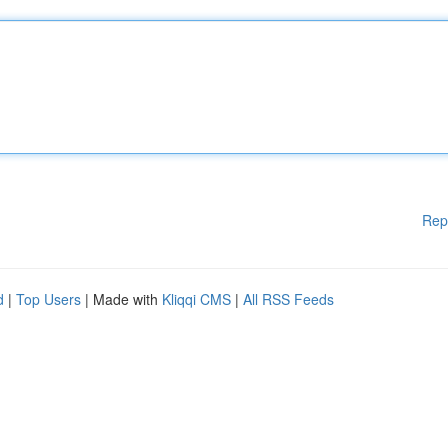
Rep
d
|
Top Users
| Made with
Kliqqi CMS
|
All RSS Feeds