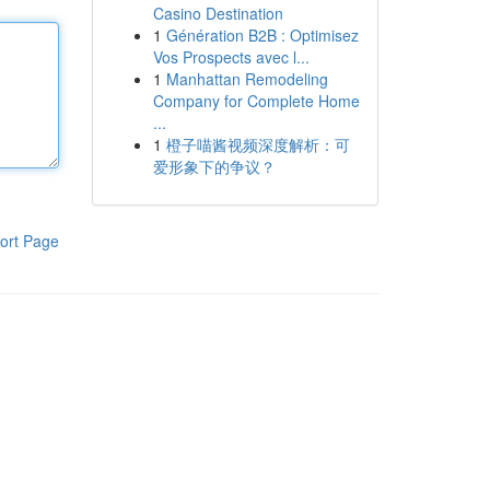
Casino Destination
1
Génération B2B : Optimisez
Vos Prospects avec l...
1
Manhattan Remodeling
Company for Complete Home
...
1
橙子喵酱视频深度解析：可
爱形象下的争议？
ort Page