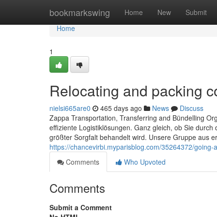
Home
bookmarkswing
Home
New
Submit
Home
1
Relocating and packing 
nielsi665are0
465 days ago
News
Discuss
Zappa Transportation, Transferring and Bündelling Or
effiziente Logistiklösungen. Ganz gleich, ob Sie durch 
größter Sorgfalt behandelt wird. Unsere Gruppe aus e
https://chancevirbi.myparisblog.com/35264372/going-
Comments
Who Upvoted
Comments
Submit a Comment