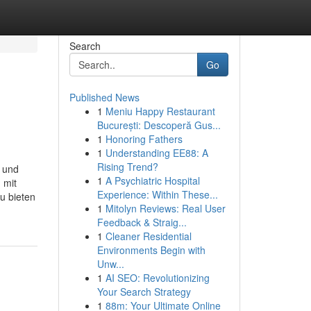
Search
Go
Published News
1
Meniu Happy Restaurant
București: Descoperă Gus...
1
Honoring Fathers
1
Understanding EE88: A
Rising Trend?
e und
1
A Psychiatric Hospital
 mit
Experience: Within These...
u bieten
1
Mitolyn Reviews: Real User
Feedback & Straig...
1
Cleaner Residential
Environments Begin with
Unw...
1
AI SEO: Revolutionizing
Your Search Strategy
1
88m: Your Ultimate Online