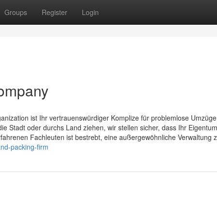
Groups
Register
Login
company
ganization ist Ihr vertrauenswürdiger Komplize für problemlose Umzüg
die Stadt oder durchs Land ziehen, wir stellen sicher, dass Ihr Eigentum
rfahrenen Fachleuten ist bestrebt, eine außergewöhnliche Verwaltung z
and-packing-firm