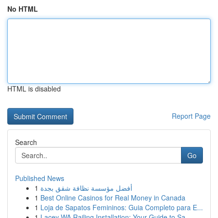
No HTML
HTML is disabled
Report Page
Search
Go
Published News
1
أفضل مؤسسة نظافة شقق بجدة
1
Best Online Casinos for Real Money in Canada
1
Loja de Sapatos Femininos: Guia Completo para E...
1
Lacey WA Railing Installation: Your Guide to Sa...