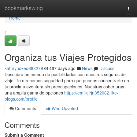
Home
bookmarkswing
Togg
navi
Home
1
Organiza tus Viajes Protegidos
kathrynokeq683279
467 days ago
News
Discuss
Descubre un mundo de posibilidades con nuestros seguros de
viaje. Te ofrecemos seguridad para que puedas concentrarte en
tu próxima aventura sin preocupaciones. Nuestras coberturas
una amplia gama de opciones
https://emiliejrjn352062.like-
blogs.com/profile
Comments
Who Upvoted
Comments
Submit a Comment