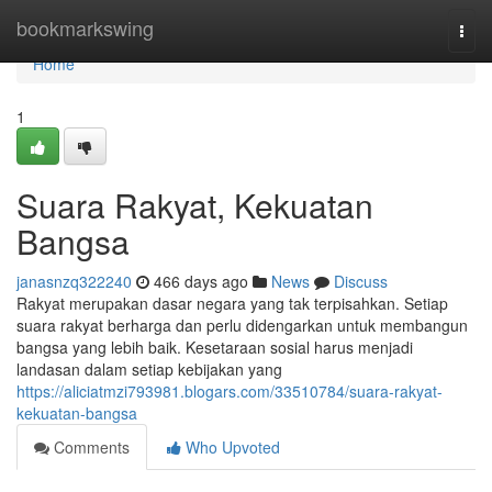
Home
bookmarkswing
Togg
navi
Home
1
Suara Rakyat, Kekuatan
Bangsa
janasnzq322240
466 days ago
News
Discuss
Rakyat merupakan dasar negara yang tak terpisahkan. Setiap
suara rakyat berharga dan perlu didengarkan untuk membangun
bangsa yang lebih baik. Kesetaraan sosial harus menjadi
landasan dalam setiap kebijakan yang
https://aliciatmzi793981.blogars.com/33510784/suara-rakyat-
kekuatan-bangsa
Comments
Who Upvoted