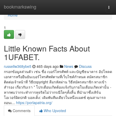
Home
bookmarkswing
Togg
navi
Home
1
Little Known Facts About
1UFABET.
russellw368ybe5
465 days ago
News
Discuss
กรอกข้อมูลส่วนตัว เช่น ชื่อ เบอร์โทรศัพท์ และบัญชีธนาคาร อัปโหลด
เอกสารหรือยืนยันเบอร์โทรศัพท์ตามที่เว็บไซต์กำหนด สมัครสมาชิก
ติดต่อเจ้าหน้าที่ วิธีcopyright ลืมรหัสผ่าน วิธีสมัครสมาชิก ทางเข้า
สำรอง เกี่ยวกับเรา * โปรเดือนเกิดต้องแจ้งรับภายในเดือนเกิดเท่านั้น -
หากพบว่ากระทำการทุจริตไม่ว่ากรณีใดๆทั้งสิ้น ที่นำมาซึ่งเทิร์น
โอเวอร์ผิดปกติ บอลเต็ง: เดิมพันทีมเดียวในหนึ่งแมตช์ คุณสามารถ
ถอนเ...
https://porlapatria.org/
Comments
Who Upvoted