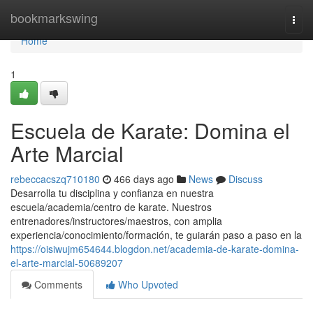
Home
bookmarkswing
Togg
navi
Home
1
Escuela de Karate: Domina el
Arte Marcial
rebeccacszq710180
466 days ago
News
Discuss
Desarrolla tu disciplina y confianza en nuestra
escuela/academia/centro de karate. Nuestros
entrenadores/instructores/maestros, con amplia
experiencia/conocimiento/formación, te guiarán paso a paso en la
https://oisiwujm654644.blogdon.net/academia-de-karate-domina-
el-arte-marcial-50689207
Comments
Who Upvoted