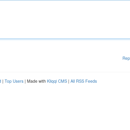
Rep
d
|
Top Users
| Made with
Kliqqi CMS
|
All RSS Feeds