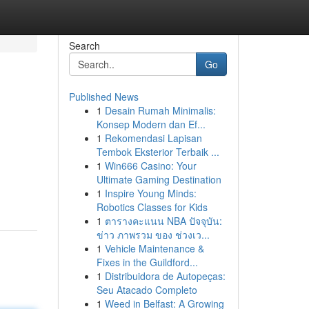
Search
Go
Published News
1
Desain Rumah Minimalis:
Konsep Modern dan Ef...
1
Rekomendasi Lapisan
Tembok Eksterior Terbaik ...
1
Win666 Casino: Your
Ultimate Gaming Destination
1
Inspire Young Minds:
Robotics Classes for Kids
1
ตารางคะแนน NBA ปัจจุบัน:
ข่าว ภาพรวม ของ ช่วงเว...
1
Vehicle Maintenance &
Fixes in the Guildford...
1
Distribuidora de Autopeças:
Seu Atacado Completo
1
Weed in Belfast: A Growing