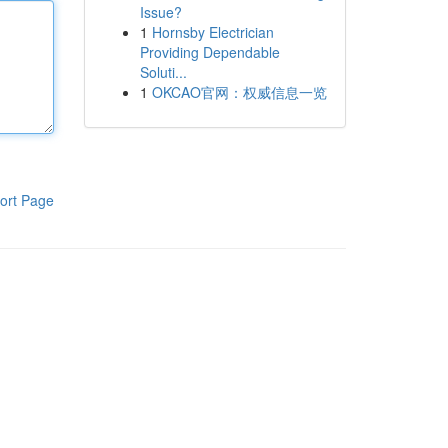
Issue?
1
Hornsby Electrician
Providing Dependable
Soluti...
1
OKCAO官网：权威信息一览
ort Page