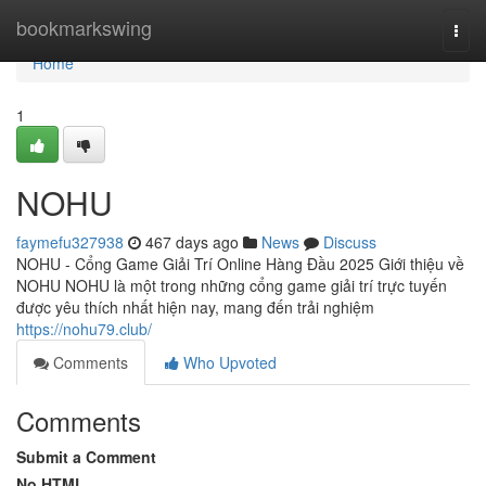
Home
bookmarkswing
Togg
navi
Home
1
NOHU
faymefu327938
467 days ago
News
Discuss
NOHU - Cổng Game Giải Trí Online Hàng Đầu 2025 Giới thiệu về
NOHU NOHU là một trong những cổng game giải trí trực tuyến
được yêu thích nhất hiện nay, mang đến trải nghiệm
https://nohu79.club/
Comments
Who Upvoted
Comments
Submit a Comment
No HTML