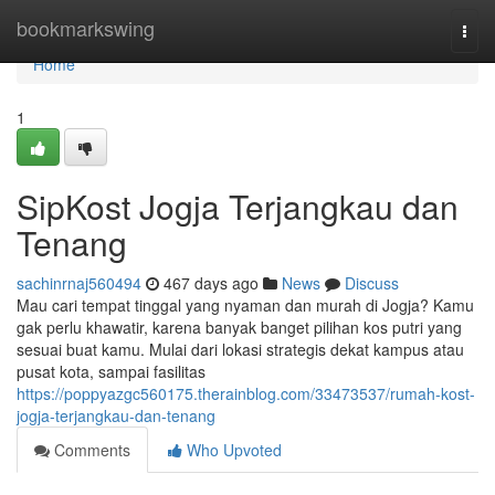
Home
bookmarkswing
Togg
navi
Home
1
SipKost Jogja Terjangkau dan
Tenang
sachinrnaj560494
467 days ago
News
Discuss
Mau cari tempat tinggal yang nyaman dan murah di Jogja? Kamu
gak perlu khawatir, karena banyak banget pilihan kos putri yang
sesuai buat kamu. Mulai dari lokasi strategis dekat kampus atau
pusat kota, sampai fasilitas
https://poppyazgc560175.therainblog.com/33473537/rumah-kost-
jogja-terjangkau-dan-tenang
Comments
Who Upvoted