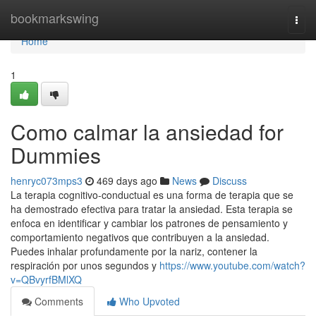
Home
bookmarkswing
Togg
navi
Home
1
Como calmar la ansiedad for
Dummies
henryc073mps3
469 days ago
News
Discuss
La terapia cognitivo-conductual es una forma de terapia que se
ha demostrado efectiva para tratar la ansiedad. Esta terapia se
enfoca en identificar y cambiar los patrones de pensamiento y
comportamiento negativos que contribuyen a la ansiedad.
Puedes inhalar profundamente por la nariz, contener la
respiración por unos segundos y
https://www.youtube.com/watch?
v=QBvyrfBMlXQ
Comments
Who Upvoted