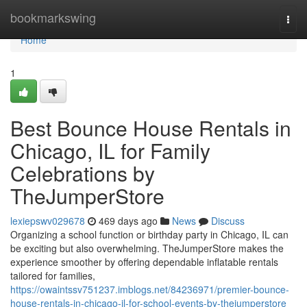
Home
bookmarkswing
Togg
navi
Home
1
Best Bounce House Rentals in
Chicago, IL for Family
Celebrations by
TheJumperStore
lexiepswv029678
469 days ago
News
Discuss
Organizing a school function or birthday party in Chicago, IL can
be exciting but also overwhelming. TheJumperStore makes the
experience smoother by offering dependable inflatable rentals
tailored for families,
https://owaintssv751237.imblogs.net/84236971/premier-bounce-
house-rentals-in-chicago-il-for-school-events-by-thejumperstore