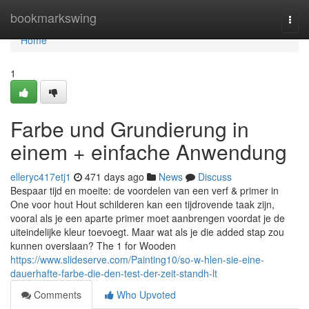
Home
bookmarkswing
Togg
navi
Home
1
Farbe und Grundierung in
einem + einfache Anwendung
elleryc417etj1
471 days ago
News
Discuss
Bespaar tijd en moeite: de voordelen van een verf & primer in
One voor hout Hout schilderen kan een tijdrovende taak zijn,
vooral als je een aparte primer moet aanbrengen voordat je de
uiteindelijke kleur toevoegt. Maar wat als je die added stap zou
kunnen overslaan? The 1 for Wooden
https://www.slideserve.com/Painting10/so-w-hlen-sie-eine-
dauerhafte-farbe-die-den-test-der-zeit-standh-lt
Comments
Who Upvoted