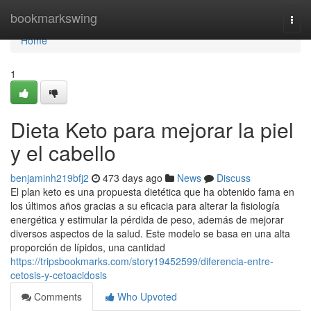
Home
bookmarkswing
Togg
navi
Home
1
Dieta Keto para mejorar la piel
y el cabello
benjaminh219bfj2
473 days ago
News
Discuss
El plan keto es una propuesta dietética que ha obtenido fama en
los últimos años gracias a su eficacia para alterar la fisiología
energética y estimular la pérdida de peso, además de mejorar
diversos aspectos de la salud. Este modelo se basa en una alta
proporción de lípidos, una cantidad
https://tripsbookmarks.com/story19452599/diferencia-entre-
cetosis-y-cetoacidosis
Comments
Who Upvoted