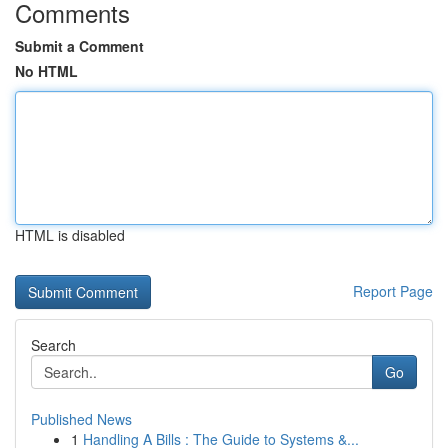
Comments
Submit a Comment
No HTML
HTML is disabled
Report Page
Search
Go
Published News
1
Handling A Bills : The Guide to Systems &...