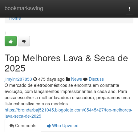
Home
bookmarkswing
Togg
navi
Home
1
Top Melhores Lava & Seca de
2025
jimylnr287853
475 days ago
News
Discuss
O mercado de eletrodomésticos se encontra em constante
evolução, com lançamentos impressionantes a cada ano. Para
possa escolher a melhor lavadora e secadora, preparamos uma
lista exhaustiva com os modelos
https://brendarbaj521045.blogofoto.com/65445427/top-melhores-
lava-seca-de-2025
Comments
Who Upvoted