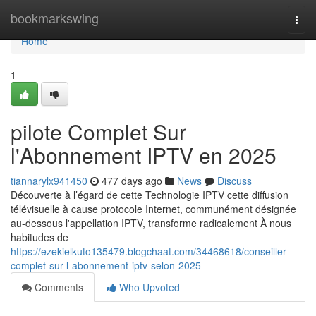
Home
bookmarkswing
Togg
navi
Home
1
pilote Complet Sur
l'Abonnement IPTV en 2025
tiannarylx941450
477 days ago
News
Discuss
Découverte à l’égard de cette Technologie IPTV cette diffusion
télévisuelle à cause protocole Internet, communément désignée
au-dessous l'appellation IPTV, transforme radicalement À nous
habitudes de
https://ezekielkuto135479.blogchaat.com/34468618/conseiller-
complet-sur-l-abonnement-iptv-selon-2025
Comments
Who Upvoted