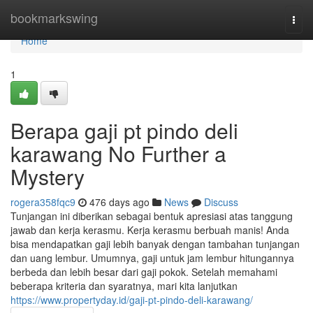
Home
bookmarkswing
Togg
navi
Home
1
Berapa gaji pt pindo deli
karawang No Further a
Mystery
rogera358fqc9
476 days ago
News
Discuss
Tunjangan ini diberikan sebagai bentuk apresiasi atas tanggung
jawab dan kerja kerasmu. Kerja kerasmu berbuah manis! Anda
bisa mendapatkan gaji lebih banyak dengan tambahan tunjangan
dan uang lembur. Umumnya, gaji untuk jam lembur hitungannya
berbeda dan lebih besar dari gaji pokok. Setelah memahami
beberapa kriteria dan syaratnya, mari kita lanjutkan
https://www.propertyday.id/gaji-pt-pindo-deli-karawang/