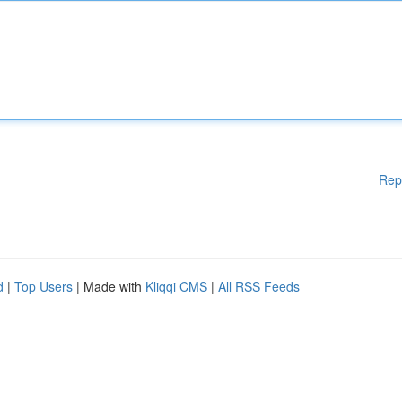
Rep
d
|
Top Users
| Made with
Kliqqi CMS
|
All RSS Feeds