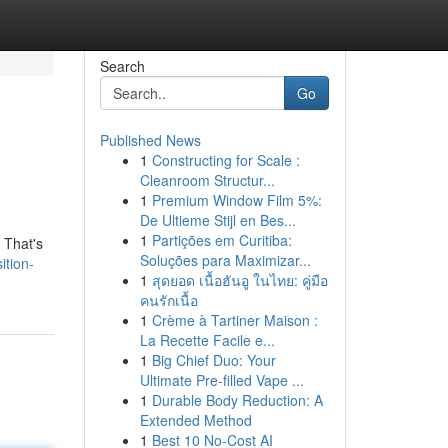
Search
Go
Published News
1
Constructing for Scale :
Cleanroom Structur...
1
Premium Window Film 5%:
De Ultieme Stijl en Bes...
1
Partições em Curitiba:
 That's
Soluções para Maximizar...
ition-
1
สุดยอด เนื้อฮันอู ในไทย: คู่มือ
คนรักเนื้อ
1
Crème à Tartiner Maison :
La Recette Facile e...
1
Big Chief Duo: Your
Ultimate Pre-filled Vape ...
1
Durable Body Reduction: A
Extended Method
1
Best 10 No-Cost AI