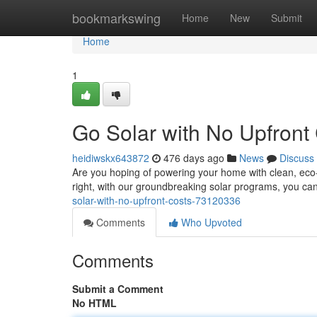
Home
bookmarkswing
Home
New
Submit
Home
1
Go Solar with No Upfront 
heidiwskx643872
476 days ago
News
Discuss
Are you hoping of powering your home with clean, eco-f
right, with our groundbreaking solar programs, you can
solar-with-no-upfront-costs-73120336
Comments
Who Upvoted
Comments
Submit a Comment
No HTML