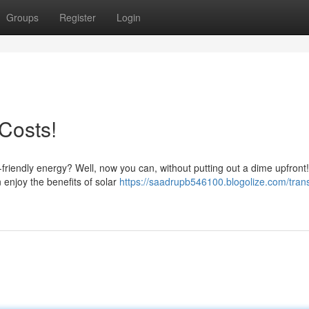
Groups
Register
Login
Costs!
riendly energy? Well, now you can, without putting out a dime upfront!
 enjoy the benefits of solar
https://saadrupb546100.blogolize.com/trans