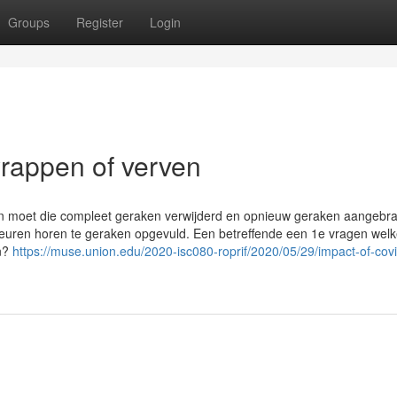
Groups
Register
Login
 wrappen of verven
en en moet die compleet geraken verwijderd en opnieuw geraken aangebra
euren horen te geraken opgevuld. Een betreffende een 1e vragen wel
en?
https://muse.union.edu/2020-isc080-roprif/2020/05/29/impact-of-cov