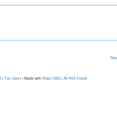
Rep
d
|
Top Users
| Made with
Kliqqi CMS
|
All RSS Feeds