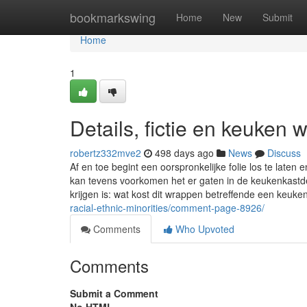
Home
bookmarkswing
Home
New
Submit
Home
1
Details, fictie en keuken
robertz332mve2
498 days ago
News
Discuss
Af en toe begint een oorspronkelijke folie los te lat
kan tevens voorkomen het er gaten in de keukenkastd
krijgen is: wat kost dit wrappen betreffende een keuk
racial-ethnic-minorities/comment-page-8926/
Comments
Who Upvoted
Comments
Submit a Comment