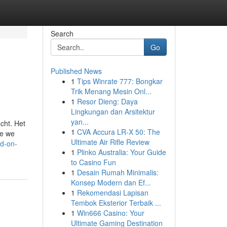
Search
Go
Published News
1
Tips Winrate 777: Bongkar
Trik Menang Mesin Onl...
1
Resor Dieng: Daya
Lingkungan dan Arsitektur
yan...
cht. Het
1
CVA Accura LR-X 50: The
ke we
Ultimate Air Rifle Review
id-on-
1
Plinko Australia: Your Guide
to Casino Fun
1
Desain Rumah Minimalis:
Konsep Modern dan Ef...
1
Rekomendasi Lapisan
Tembok Eksterior Terbaik ...
1
Win666 Casino: Your
Ultimate Gaming Destination