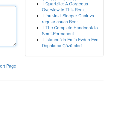
1
Quartzite: A Gorgeous
Overview to This Rem...
1
four-in-1 Sleeper Chair vs.
regular couch Bed: ...
1
The Complete Handbook to
Semi-Permanent ...
1
İstanbul'da Emin Evden Eve
Depolama Çözümleri
ort Page