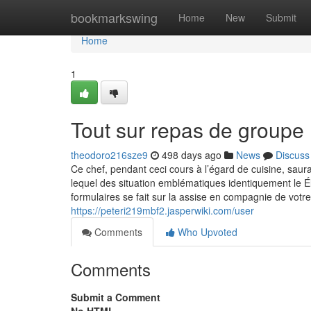
Home
bookmarkswing
Home
New
Submit
Home
1
Tout sur repas de groupe
theodoro216sze9
498 days ago
News
Discuss
Ce chef, pendant ceci cours à l’égard de cuisine, saur
lequel des situation emblématiques identiquement le 
formulaires se fait sur la assise en compagnie de v
https://peteri219mbf2.jasperwiki.com/user
Comments
Who Upvoted
Comments
Submit a Comment