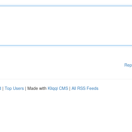
Rep
d
|
Top Users
| Made with
Kliqqi CMS
|
All RSS Feeds