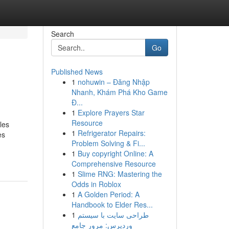
Search
Go
Published News
1
nohuwin – Đăng Nhập
Nhanh, Khám Phá Kho Game
Đ...
1
Explore Prayers Star
Resource
les
1
Refrigerator Repairs:
es
Problem Solving & Fi...
1
Buy copyright Online: A
Comprehensive Resource
1
Slime RNG: Mastering the
Odds in Roblox
1
A Golden Period: A
Handbook to Elder Res...
1
طراحی سایت با سیستم
وردپرس: مرور جامع