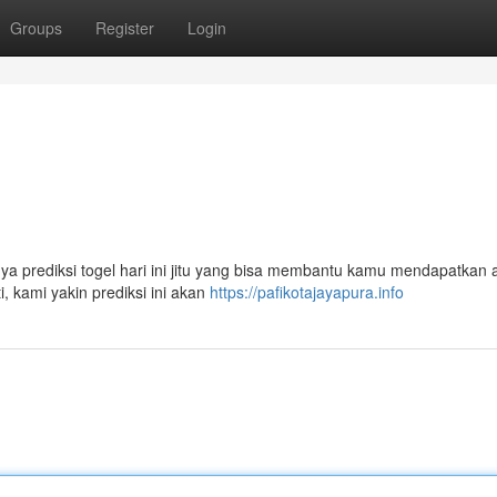
Groups
Register
Login
u
ya prediksi togel hari ini jitu yang bisa membantu kamu mendapatkan
 kami yakin prediksi ini akan
https://pafikotajayapura.info