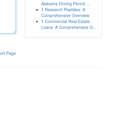
Alabama Driving Permit ...
1
Research Peptides: A
Comprehensive Overview
1
Commercial Real Estate
Loans: A Comprehensive G...
ort Page