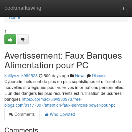
Home
bookmarkswing
Togg
navi
Home
1
Avertissement: Faux Banques
Alimentation pour PC
kaitlynzqjk999528
500 days ago
News
Discuss
Cybercriminels sont de plus en plus sophistiqués et utilisent de
nouvelles stratégiques pour voler vos informations personnelles.
L'un des dangers les plus récurrents est l'utilisation de usurées
banques
https://cormacxunw330973.free-
blogz.com/81177397/attention-faux-services-power-pour-pc
Comments
Who Upvoted
Comments