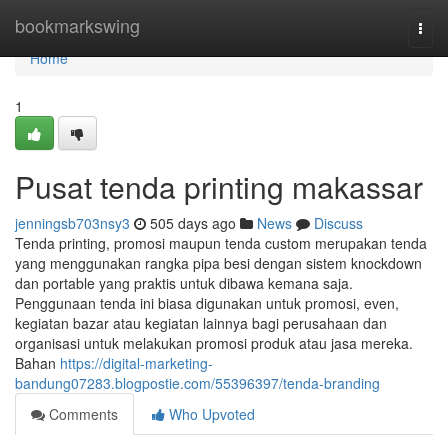
Home
bookmarkswing
Togg
navi
Home
1
Pusat tenda printing makassar
jenningsb703nsy3
505 days ago
News
Discuss
Tenda printing, promosi maupun tenda custom merupakan tenda
yang menggunakan rangka pipa besi dengan sistem knockdown
dan portable yang praktis untuk dibawa kemana saja.
Penggunaan tenda ini biasa digunakan untuk promosi, even,
kegiatan bazar atau kegiatan lainnya bagi perusahaan dan
organisasi untuk melakukan promosi produk atau jasa mereka.
Bahan
https://digital-marketing-
bandung07283.blogpostie.com/55396397/tenda-branding
Comments
Who Upvoted