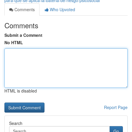
para-que-se-aplica-la-bateria-de-riesgo-psicosocial
Comments
Who Upvoted
Comments
Submit a Comment
No HTML
HTML is disabled
Report Page
Search
Go