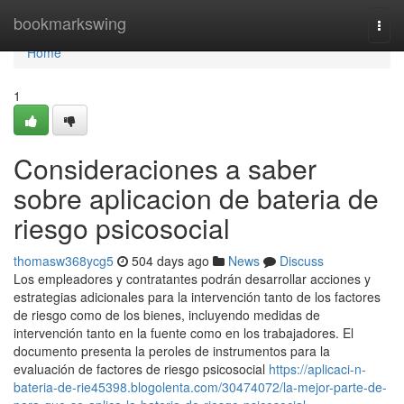
Home
bookmarkswing
Togg
navi
Home
1
Consideraciones a saber
sobre aplicacion de bateria de
riesgo psicosocial
thomasw368ycg5
504 days ago
News
Discuss
Los empleadores y contratantes podrán desarrollar acciones y
estrategias adicionales para la intervención tanto de los factores
de riesgo como de los bienes, incluyendo medidas de
intervención tanto en la fuente como en los trabajadores. El
documento presenta la peroles de instrumentos para la
evaluación de factores de riesgo psicosocial
https://aplicaci-n-
bateria-de-rie45398.blogolenta.com/30474072/la-mejor-parte-de-