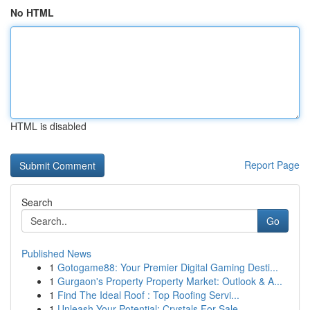
No HTML
HTML is disabled
Report Page
Search
Go
Published News
1
Gotogame88: Your Premier Digital Gaming Desti...
1
Gurgaon's Property Property Market: Outlook & A...
1
Find The Ideal Roof : Top Roofing Servi...
1
Unleash Your Potential: Crystals For Sale