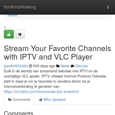
Home
bookmarkswing
Togg
navi
Home
1
Stream Your Favorite Channels
with IPTV and VLC Player
joanlhrl002463
505 days ago
News
Discuss
Duik in de wereld van streamend televisie met IPTV en de
veelzijdige VLC-speler. IPTV, oftewel Internet Protocol Televisie,
stelt in staat je om je favoriete tv-zenders direct via je
internetverbinding te genieten van.
https://omniptv.com/chromecast-iptv-smarters/
Comments
Who Upvoted
Comments