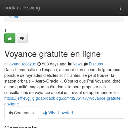
Home
bookmarkswing
Togg
navi
Home
1
Voyance gratuite en ligne
milovann023dyu9
508 days ago
News
Discuss
Dans l’immensité de l’espace, au cœur d’un océan de ignorance
ponctué de myriades d’étoiles scintillantes, se peut trouver la
station orbitale « Astro-Oracle ». C’est ici que Phil Voyance, doté
d’une qualité magique, a élu domicile pour proposer ses
consultations de voyance à celui qui rêvent de appréhender les
https://jeffreygjjig.goabroadblog.com/32851477/voyance-gratuite-
en-ligne
Comments
Who Upvoted
Comments