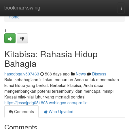
Home
bookmarkswing
Togg
navi
Home
1
Kitabisa: Rahasia Hidup
Bahagia
haseebgajv507463
508 days ago
News
Discuss
Buku kebahagiaan ini akan menuntun Anda untuk menemukan
kunci hidup yang berkat. Berbekal kitabisa, Anda dapat
mengembangkan potensi tersembunyi dan mencapai mimpi.
Kuasai nilai-nilai luhur yang menjadi pondasi
https://jessejpdg081803.weblogco.com/profile
Comments
Who Upvoted
Comments