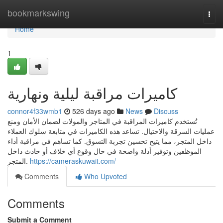
Home
bookmarkswing
Togg
navi
Home
1
كاميرات مراقبة ليلية ونهارية
connor4f33wmb1
526 days ago
News
Discuss
تُستخدم كاميرات المراقبة في المتاجر والمولات لضمان الأمان ومنع
عمليات السرقة والاحتيال. تساعد هذه الكاميرات في متابعة سلوك العملاء
داخل المتجر، مما يتيح تحسين تجربة التسوق. كما تساهم في مراقبة أداء
الموظفين وتوفير أدلة واضحة في حال وقوع أي خلاف أو حادث داخل
المتجر.
https://cameraskuwait.com/
Comments
Who Upvoted
Comments
Submit a Comment