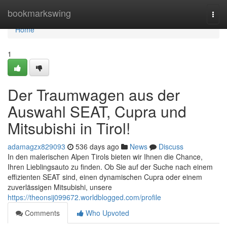
Home
bookmarkswing
Togg
navi
Home
1
Der Traumwagen aus der
Auswahl SEAT, Cupra und
Mitsubishi in Tirol!
adamagzx829093
536 days ago
News
Discuss
In den malerischen Alpen Tirols bieten wir Ihnen die Chance,
Ihren Lieblingsauto zu finden. Ob Sie auf der Suche nach einem
effizienten SEAT sind, einen dynamischen Cupra oder einem
zuverlässigen Mitsubishi, unsere
https://theonsij099672.worldblogged.com/profile
Comments
Who Upvoted